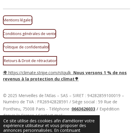
a
a
r
r
t
t
a
a
Mentions légales
g
g
e
e
r
r
Conditions générales de vente
Politique de confidentialité
Retours & Droit de rétractation
🌍 https://climate.stripe.com/nXqulk
Nous versons 1 % de nos
revenus à la protection du climat🌳
©
2025 Merveilles de l’Atlas – SAS – SIRET : 94282859100019 –
Numéro de TVA : FR26942828591 / Siège social : 59 Rue de
,
Ponthieu
75008 Paris - Téléphone :
0663626033
/
Expédition
depuis la France / Contact mail :
Ce site utilise des cookies afin d’améliorer votre
contact@merveillesdelatlas.fr
expérience utilisateur et vous proposer des
Propulsé par
Webador
annonces personnalisées. En continuant