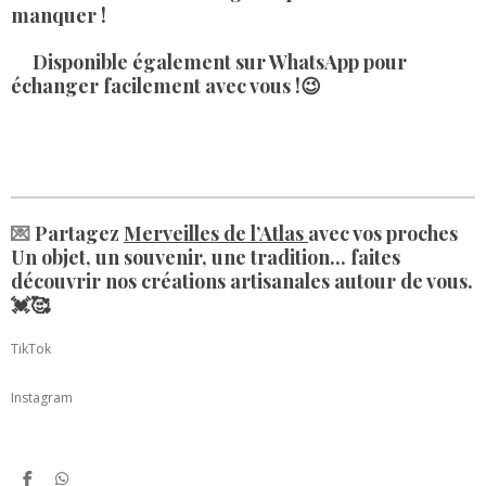
m
e
manquer !
r
e
Disponible également sur WhatsApp
pour
s
échanger facilement avec vous !😉
t
💌
Partagez
Merveilles de l’Atlas
avec vos proches
Un objet, un souvenir, une tradition... faites
découvrir nos créations artisanales autour de vous.
💓🥰
TikTok
Instagram
P
P