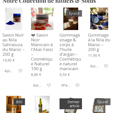
Notre Collection de Rituels & Soins
Épuisé
Savon Noir
❤️ Savon
Gommage
Gommage
au Nila
Noir
visage &
à la Nila du
Sahraouia
Marocain à
corps à
Maroc –
du Maroc –
l’Akar Fassi
l’huile
200 g
200 g
–
d’argan –
11,90 €
Cosmétiqu
Cosmétiqu
14,90 €
e Naturel
e naturel
Ajouter au pa
100 g
marocain
Ajouter au panier
8,80 €
9,50 €
Ajouter au panier
M'avertir si disponible
BIO
Dernier
Épuisé
article