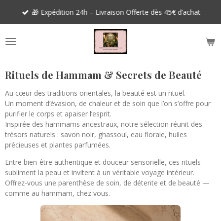
Passer
🎁 Expédition 24h – Livraison Offerte dès 45€ d’achat
au
contenu
principal
Rituels de Hammam & Secrets de Beauté
Au cœur des traditions orientales, la beauté est un rituel.
Un moment d’évasion, de chaleur et de soin que l’on s’offre pour
purifier le corps et apaiser l’esprit.
Inspirée des hammams ancestraux, notre sélection réunit des
trésors naturels : savon noir, ghassoul, eau florale, huiles
précieuses et plantes parfumées.
Entre bien-être authentique et douceur sensorielle, ces rituels
subliment la peau et invitent à un véritable voyage intérieur.
Offrez-vous une parenthèse de soin, de détente et de beauté —
comme au hammam, chez vous.