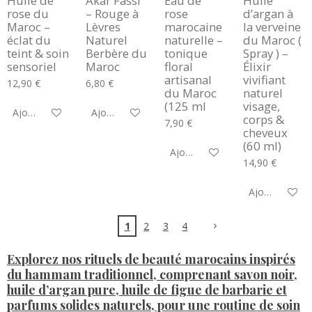
Huile de
Akar Fassi
Eau de
Huile
rose du
– Rouge à
rose
d’argan à
Maroc –
Lèvres
marocaine
la verveine
éclat du
Naturel
naturelle –
du Maroc (
teint & soin
Berbère du
tonique
Spray ) –
sensoriel
Maroc
floral
Élixir
artisanal
vivifiant
12,90 €
6,80 €
du Maroc
naturel
(125 ml
visage,
Ajouter au panier
Ajouter au panier
corps &
7,90 €
cheveux
(60 ml)
Ajouter au panier
14,90 €
Ajouter au pa
1
2
3
4
Explorez nos rituels de beauté marocains inspirés
du hammam traditionnel, comprenant savon noir,
huile d’argan pure, huile de figue de barbarie et
parfums solides naturels, pour une routine de soin