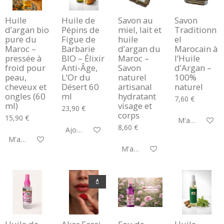
Huile
Huile de
Savon au
Savon
d’argan bio
Pépins de
miel, lait et
Traditionn
pure du
Figue de
huile
el
Maroc –
Barbarie
d’argan du
Marocain à
pressée à
BIO – Élixir
Maroc –
l’Huile
froid pour
Anti-Âge,
Savon
d’Argan –
peau,
L’Or du
naturel
100%
cheveux et
Désert 60
artisanal
naturel
ongles (60
ml
hydratant
7,60 €
ml)
visage et
23,90 €
corps
15,90 €
M'avertir si di
8,60 €
Ajouter au panier
M'avertir si disponible
M'avertir si disponible
💄