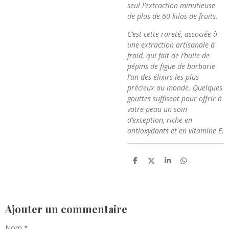
seul l’extraction minutieuse
de plus de 60 kilos de fruits.
C’est cette rareté, associée à
une extraction artisanale à
froid, qui fait de l’huile de
pépins de figue de barbarie
l’un des élixirs les plus
précieux au monde. Quelques
gouttes suffisent pour offrir à
votre peau un soin
d’exception, riche en
antioxydants et en vitamine E.
P
P
P
P
a
a
a
a
r
r
r
r
t
t
t
t
a
a
a
a
g
g
g
g
e
e
e
e
Ajouter un commentaire
r
r
r
r
Nom *