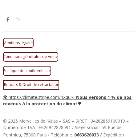
P
P
a
a
r
r
t
t
a
a
Mentions légales
g
g
e
e
r
r
Conditions générales de vente
Politique de confidentialité
Retours & Droit de rétractation
🌍 https://climate.stripe.com/nXqulk
Nous versons 1 % de nos
revenus à la protection du climat🌳
©
2025 Merveilles de l’Atlas – SAS – SIRET : 94282859100019 –
Numéro de TVA : FR26942828591 / Siège social : 59 Rue de
,
Ponthieu
75008 Paris - Téléphone :
0663626033
/
Expédition