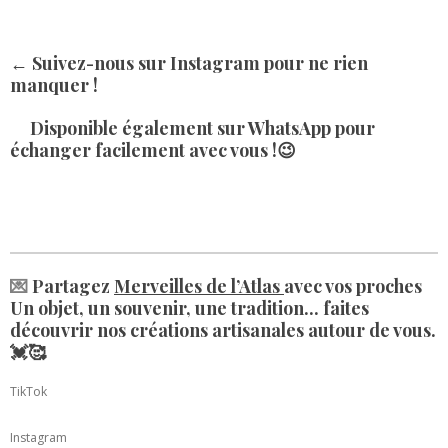
g
i
r
n
a
t
← Suivez-nous sur Instagram pour ne rien
m
e
manquer !
r
e
Disponible également sur WhatsApp
pour
s
échanger facilement avec vous !😉
t
💌
Partagez
Merveilles de l’Atlas
avec vos proches
Un objet, un souvenir, une tradition... faites
découvrir nos créations artisanales autour de vous.
💓🥰
TikTok
Instagram