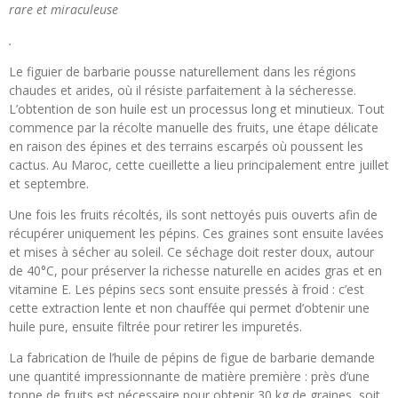
rare et miraculeuse
.
Le figuier de barbarie pousse naturellement dans les régions
chaudes et arides, où il résiste parfaitement à la sécheresse.
L’obtention de son huile est un processus long et minutieux. Tout
commence par la récolte manuelle des fruits, une étape délicate
en raison des épines et des terrains escarpés où poussent les
cactus. Au Maroc, cette cueillette a lieu principalement entre juillet
et septembre.
Une fois les fruits récoltés, ils sont nettoyés puis ouverts afin de
récupérer uniquement les pépins. Ces graines sont ensuite lavées
et mises à sécher au soleil. Ce séchage doit rester doux, autour
de 40°C, pour préserver la richesse naturelle en acides gras et en
vitamine E. Les pépins secs sont ensuite pressés à froid : c’est
cette extraction lente et non chauffée qui permet d’obtenir une
huile pure, ensuite filtrée pour retirer les impuretés.
La fabrication de l’huile de pépins de figue de barbarie demande
une quantité impressionnante de matière première : près d’une
tonne de fruits est nécessaire pour obtenir 30 kg de graines, soit