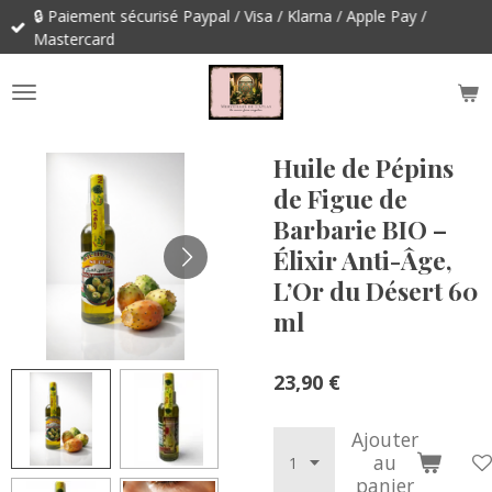
🔒 Paiement sécurisé Paypal / Visa / Klarna / Apple Pay /
Passer
Mastercard
au
contenu
principal
Huile de Pépins
de Figue de
Barbarie BIO –
Élixir Anti-Âge,
L’Or du Désert 60
ml
23,90 €
Ajouter
au
panier