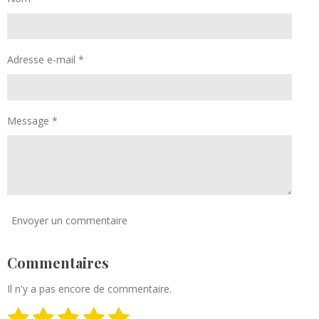
Adresse e-mail *
Message *
Envoyer un commentaire
Commentaires
Il n'y a pas encore de commentaire.
1
2
3
4
5
E
É