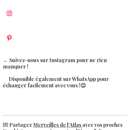
A
a
p
c
I
p
e
n
b
s
o
t
o
a
P
k
g
i
r
n
a
t
← Suivez-nous sur Instagram pour ne rien
m
e
manquer !
r
e
Disponible également sur WhatsApp
pour
s
échanger facilement avec vous !😉
t
💌
Partagez
Merveilles de l’Atlas
avec vos proches