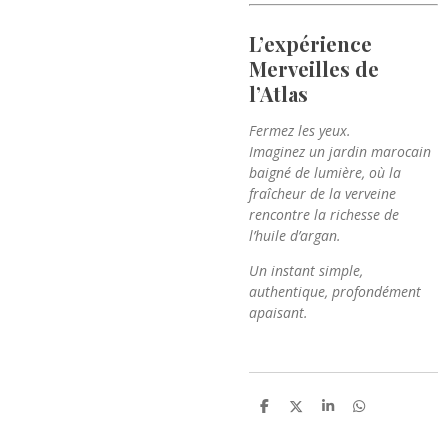
L’expérience
Merveilles de
l’Atlas
Fermez les yeux.
Imaginez un jardin marocain
baigné de lumière, où la
fraîcheur de la verveine
rencontre la richesse de
l’huile d’argan.
Un instant simple,
authentique, profondément
apaisant.
P
P
P
P
a
a
a
a
r
r
r
r