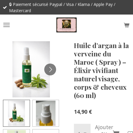
🔒 Paiement sécurisé Paypal / Visa / Klarna / Apple Pay /
Passer
Mastercard
au
contenu
principal
Huile d’argan à la
verveine du
Maroc ( Spray ) –
Élixir vivifiant
naturel visage,
corps & cheveux
(60 ml)
14,90 €
Ajouter