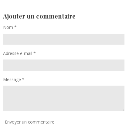
t
t
t
t
a
a
a
a
g
g
g
g
e
e
e
e
Ajouter un commentaire
r
r
r
r
Nom *
Adresse e-mail *
Message *
Envoyer un commentaire