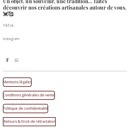
Un objet, un souvenir, une tradition... faites
découvrir nos créations artisanales autour de vous.
💓🥰
TikTok
Instagram
P
P
a
a
r
r
t
t
a
a
Mentions légales
g
g
e
e
r
r
Conditions générales de vente
Politique de confidentialité
Retours & Droit de rétractation