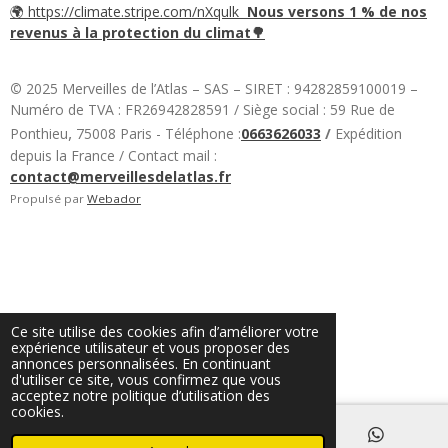
🌍 https://climate.stripe.com/nXqulk
Nous versons 1 % de nos
revenus à la protection du climat🌳
©
2025 Merveilles de l’Atlas – SAS – SIRET : 94282859100019 –
Numéro de TVA : FR26942828591 / Siège social : 59 Rue de
,
Ponthieu
75008 Paris - Téléphone :
0663626033
/
Expédition
depuis la France / Contact mail :
contact@merveillesdelatlas.fr
Propulsé par
Webador
Ce site utilise des cookies afin d’améliorer votre
expérience utilisateur et vous proposer des
annonces personnalisées. En continuant
d'utiliser ce site, vous confirmez que vous
acceptez notre politique d’utilisation des
cookies.