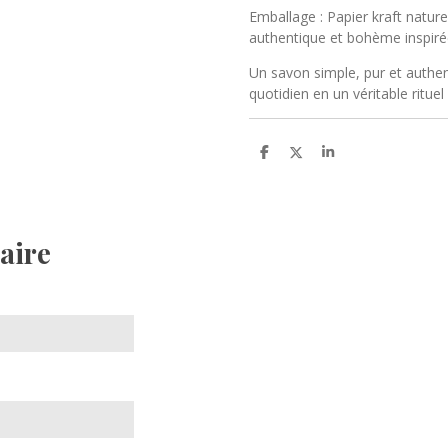
Emballage : Papier kraft nature
authentique et bohème inspiré
Un savon simple, pur et authe
quotidien en un véritable ritue
P
P
P
a
a
a
r
r
r
t
t
t
a
a
a
g
g
g
e
e
e
aire
r
r
r