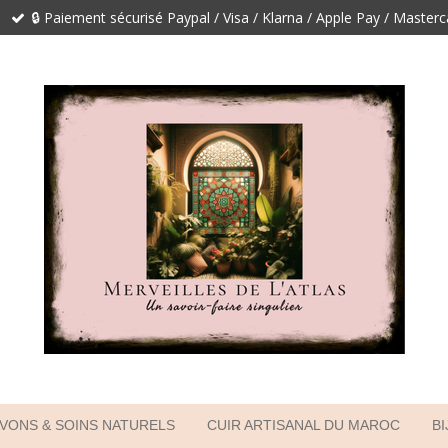
🔒 Paiement sécurisé Paypal / Visa / Klarna / Apple Pay / Master
VONS & SOINS NATURELS
CUIR ARTISANAL DU MAROC
B