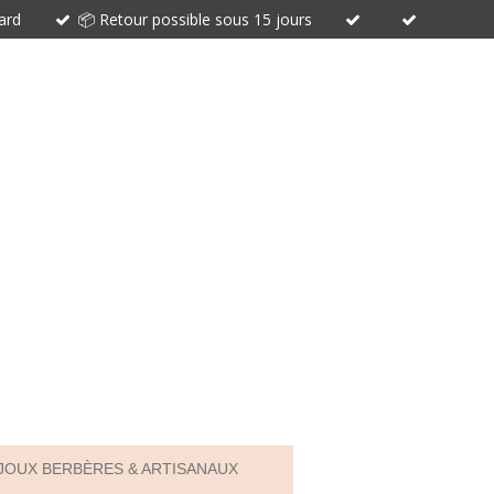
card
📦 Retour possible sous 15 jours
IJOUX BERBÈRES & ARTISANAUX