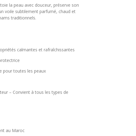
toie la peau avec douceur, préserve son
 un voile subtilement parfumé, chaud et
ams traditionnels.
ropriétés calmantes et rafraîchissantes
protectrice
e pour toutes les peaux
eur – Convient à tous les types de
ment au Maroc