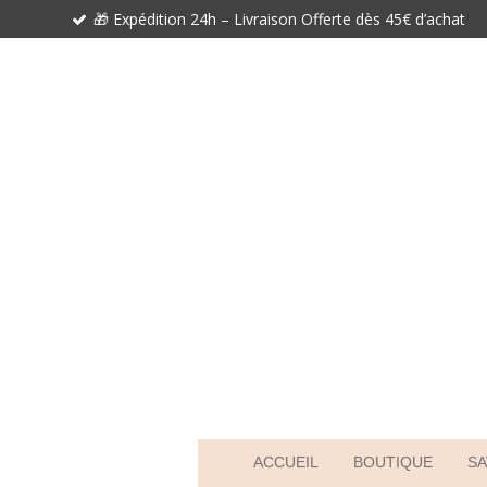
🎁 Expédition 24h – Livraison Offerte dès 45€ d’achat
Passer
au
contenu
principal
ACCUEIL
BOUTIQUE
SA