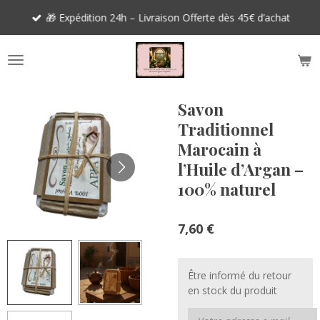
Passer
🎁 Expédition 24h – Livraison Offerte dès 45€ d’achat
au
contenu
principal
Savon
Traditionnel
Marocain à
l’Huile d’Argan –
100% naturel
7,60 €
Être informé du retour
en stock du produit