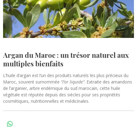
o
i
i
o
l
n
e
s
Argan du Maroc : un trésor naturel aux
multiples bienfaits
L’huile d’argan est l’un des produits naturels les plus précieux du
Maroc, souvent surnommée
“l’or liquide”
. Extraite des amandons
de l’arganier, arbre endémique du sud marocain, cette huile
végétale est réputée depuis des siècles pour ses propriétés
cosmétiques, nutritionnelles et médicinales.
W
h