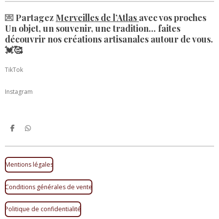
💌
Partagez
Merveilles de l’Atlas
avec vos proches
Un objet, un souvenir, une tradition... faites
découvrir nos créations artisanales autour de vous.
💓🥰
TikTok
Instagram
P
P
a
a
r
r
t
t
a
a
Mentions légales
g
g
e
e
r
r
Conditions générales de vente
Politique de confidentialité