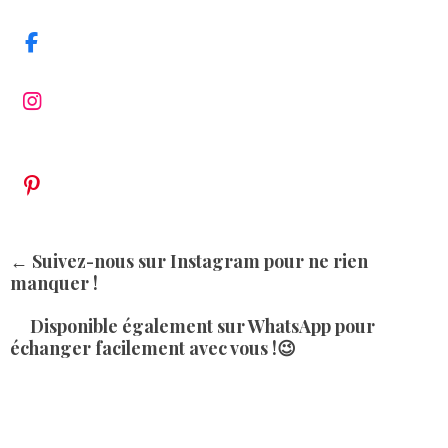
a
t
s
F
A
a
p
c
I
p
e
n
b
s
o
t
o
a
P
k
g
i
r
n
a
t
← Suivez-nous sur Instagram pour ne rien
m
e
manquer !
r
e
Disponible également sur WhatsApp
pour
s
échanger facilement avec vous !😉
t