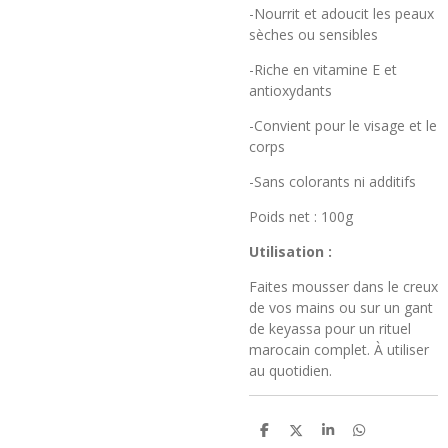
-Nourrit et adoucit les peaux
sèches ou sensibles
-Riche en vitamine E et
antioxydants
-Convient pour le visage et le
corps
-Sans colorants ni additifs
Poids net : 100g
Utilisation :
Faites mousser dans le creux
de vos mains ou sur un gant
de keyassa pour un rituel
marocain complet. À utiliser
au quotidien.
P
P
P
P