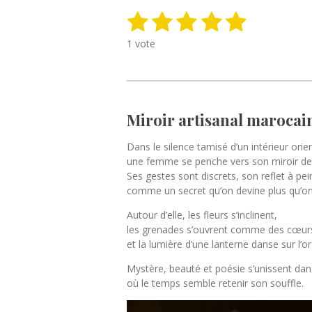
1
2
3
4
5
E
É
n
v
é
é
é
é
é
v
1 vote
a
o
t
t
t
t
t
l
y
u
o
o
o
o
o
e
a
r
i
i
i
i
i
t
l
Miroir artisanal marocai
i
'
l
l
l
l
l
o
é
e
e
e
e
e
Dans le silence tamisé d’un intérieur orien
n
v
une femme se penche vers son miroir de 
a
:
s
s
s
s
l
Ses gestes sont discrets, son reflet à pei
5
u
comme un secret qu’on devine plus qu’o
é
a
t
Autour d’elle, les fleurs s’inclinent,
t
o
i
les grenades s’ouvrent comme des cœurs
i
o
et la lumière d’une lanterne danse sur l’or 
l
n
e
Mystère, beauté et poésie s’unissent d
s
où le temps semble retenir son souffle.