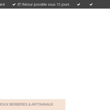
card
📦 Retour possible sous 15 jours
IJOUX BERBÈRES & ARTISANAUX