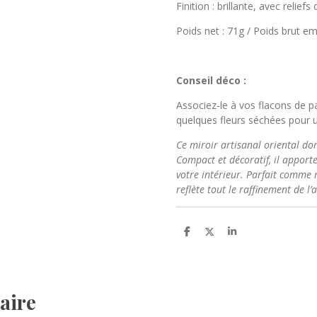
Finition : brillante, avec relie
Poids net : 71g / Poids brut e
Conseil déco :
Associez-le à vos flacons de p
quelques fleurs séchées pour 
Ce miroir artisanal oriental do
Compact et décoratif, il apport
votre intérieur. Parfait comme m
reflète tout le raffinement de l
P
P
P
a
a
a
r
r
r
t
t
t
a
a
a
g
g
g
e
e
e
aire
r
r
r