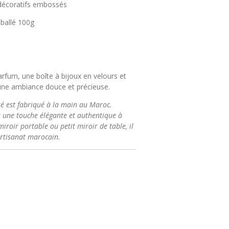
fs décoratifs embossés
mballé 100g
arfum, une boîte à bijoux en velours et
une ambiance douce et précieuse.
ré est fabriqué à la main au Maroc.
e une touche élégante et authentique à
iroir portable ou petit miroir de table, il
’artisanat marocain.