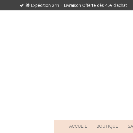
🎁 Expédition 24h – Livraison Offerte dès 45€ d’achat
Passer
au
contenu
principal
ACCUEIL
BOUTIQUE
SA