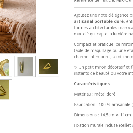
Référence de l'article:
MIR-ORI
Ajoutez une note d’élégance or
artisanal portable doré
, en
formes architecturales marocai
martelé qui capte la lumière na
Compact et pratique, ce miroir
table de maquillage ou une éta
charme intemporel, à mi-chemin
✨ Un petit miroir décoratif et 
instants de beauté ou votre int
Caractéristiques
Matériau : métal doré
Fabrication : 100 % artisanale
Dimensions : 14,5cm ✕ 11cm
Fixation murale incluse (œillet à