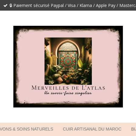
🔒 Paiement sécurisé Paypal / Visa / Klarna / Apple Pay / Master
VONS & SOINS NATURELS
CUIR ARTISANAL DU MAROC
B