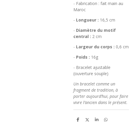
- Fabrication : fait main au
Maroc
-
Longueur :
16,5 cm
-
Diamètre du motif
central
:
2 cm
-
Largeur du corps
:
0,6 cm
-
Poids :
16g
- Bracelet ajustable
(ouverture souple)
Un bracelet comme un
fragment de tradition, à
porter aujourd’hui, pour faire
vivre l’ancien dans le présent.
P
P
P
P
a
a
a
a
r
r
r
r