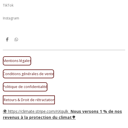
TikTok
Instagram
P
P
a
a
r
r
t
t
a
a
Mentions légales
g
g
e
e
r
r
Conditions générales de vente
Politique de confidentialité
Retours & Droit de rétractation
🌍 https://climate.stripe.com/nXqulk
Nous versons 1 % de nos
revenus à la protection du climat🌳