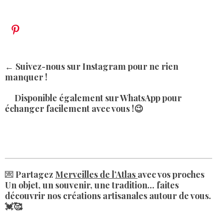
n
b
s
o
t
o
a
P
k
g
i
r
n
a
t
← Suivez-nous sur Instagram pour ne rien
m
e
manquer !
r
e
Disponible également sur WhatsApp
pour
s
échanger facilement avec vous !😉
t
💌
Partagez
Merveilles de l’Atlas
avec vos proches
Un objet, un souvenir, une tradition... faites
découvrir nos créations artisanales autour de vous.
💓🥰