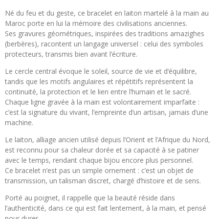
t
t
t
t
a
a
a
a
Né du feu et du geste, ce bracelet en laiton martelé à la main au
g
g
g
g
Maroc porte en lui la mémoire des civilisations anciennes.
e
e
e
e
r
r
r
r
Ses gravures géométriques, inspirées des traditions amazighes
(berbères), racontent un langage universel : celui des symboles
protecteurs, transmis bien avant l’écriture.
Le cercle central évoque le soleil, source de vie et d’équilibre,
tandis que les motifs angulaires et répétitifs représentent la
continuité, la protection et le lien entre l’humain et le sacré.
Chaque ligne gravée à la main est volontairement imparfaite :
c’est la signature du vivant, l’empreinte d’un artisan, jamais d’une
machine.
Le laiton, alliage ancien utilisé depuis l’Orient et l’Afrique du Nord,
est reconnu pour sa chaleur dorée et sa capacité à se patiner
avec le temps, rendant chaque bijou encore plus personnel.
Ce bracelet n’est pas un simple ornement : c’est un objet de
transmission, un talisman discret, chargé d’histoire et de sens.
Porté au poignet, il rappelle que la beauté réside dans
l’authenticité, dans ce qui est fait lentement, à la main, et pensé
pour durer.