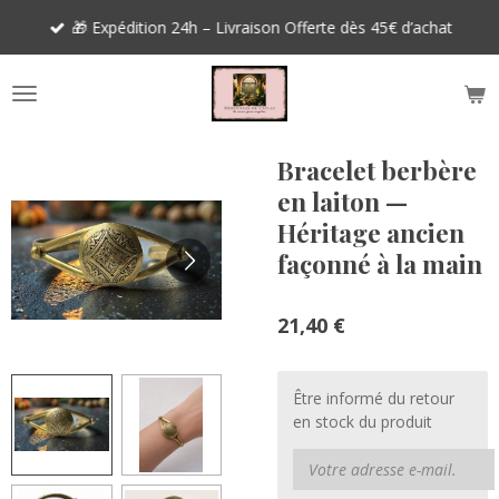
Passer
🎁 Expédition 24h – Livraison Offerte dès 45€ d’achat
au
contenu
principal
Bracelet berbère
en laiton —
Héritage ancien
façonné à la main
21,40 €
Être informé du retour
en stock du produit