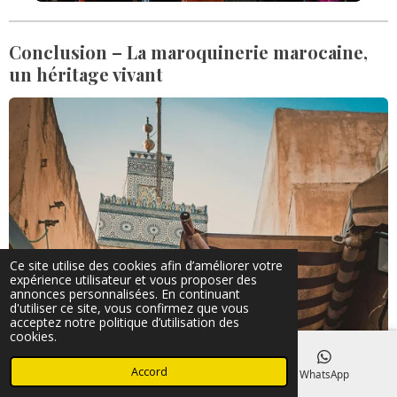
Conclusion – La maroquinerie marocaine,
un héritage vivant
Ce site utilise des cookies afin d’améliorer votre
expérience utilisateur et vous proposer des
annonces personnalisées. En continuant
d'utiliser ce site, vous confirmez que vous
acceptez notre politique d’utilisation des
cookies.
Accord
E-mail
Instagram
WhatsApp