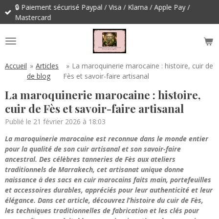
risé Paypal / Visa / Klarna / Apple Pay /
Passer
au
contenu
principal
Accueil
»
Articles
»
La maroquinerie marocaine : histoire, cuir de
de blog
Fès et savoir-faire artisanal
La maroquinerie marocaine : histoire,
cuir de Fès et savoir-faire artisanal
Publié le 21 février 2026 à 18:03
La maroquinerie marocaine est reconnue dans le monde entier
pour la qualité de son cuir artisanal et son savoir-faire
ancestral. Des célèbres tanneries de Fès aux ateliers
traditionnels de Marrakech, cet artisanat unique donne
naissance à des sacs en cuir marocains faits main, portefeuilles
et accessoires durables, appréciés pour leur authenticité et leur
élégance. Dans cet article, découvrez l’histoire du cuir de Fès,
les techniques traditionnelles de fabrication et les clés pour